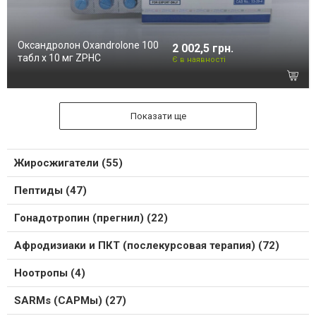
Оксандролон Oxandrolone 100
2 002,5 грн.
табл х 10 мг ZPHC
Є в наявності
Показати ще
Жиросжигатели (55)
Пептиды (47)
Гонадотропин (прегнил) (22)
Афродизиаки и ПКТ (послекурсовая терапия) (72)
Ноотропы (4)
SARMs (САРМы) (27)