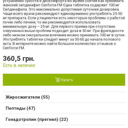
устранению сухости и дискомфорта во время соития.Как принимать
женский силденафил Cenforce FM Одна таблетка содержит 100 мг
Силденафила. Это максимально допустимая суточная дозировка.
Чаще всего врачи рекомендуют единовременно употреблять 25-50
мг препарата. Если у пациентки есть некоторые проблемы с работой
почек либо печени, то им рекомендуется использовать
минимальную дозу – 25 мг. Для первого приема при отсутствии
озвученных выше проблем подходит доза в 50 мг. При фригидности
либо низком сексуальном влечение можно принимать 100 мг в сутки.
Употреблять таблетки следует минут за 30-60 до начала полового
акта. В интернете можно найти большое количество отзывов о
Cenforce FM.
360,5 грн.
Есть в наличии
Купить
Жиросжигатели (55)
Пептиды (47)
Гонадотропин (прегнил) (22)