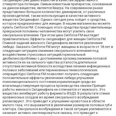
Силденафил уже давно известен в качестве эффективного
стимулятора потенции. Самым известным препаратом, основанным
на данном веществе, является Виагра. На современном рынке
представлено большое количество дженериков, от различных
производителей, также использующих в качестве активного
вещества Силденафил. Однако сегодня речь пойдет о средстве,
которое предназначено для женщин. В нашем магазине вы можете
купить Cenforce FM. С помощью этого средства представительницы
прекрасной половины человечества могут усилить свое
сексуальное влечение. При этом цена Cenforce FM выглядит
привлекательно.Эффекты силденафил для женщин Cenforce FM
Главной задачей женского Силденафила является увеличение
либидо. Заказать Cenforce FM могут женщины в возрасте от 18 лет в
следующих ситуациях:снижение сексуального влечения под
воздействием стрессовых ситуаций;гормональный
дисбаланс;проблемы с достижением оргазма;снижение половой
активности из-за сильного чувства усталости;длительное
отсутствие интимной близости вследствие лечения инфекционных
половых заболеваний или перенесенных гинекологических
операций.Курс Cenforce FM позволяет получить следующие
положительные эффекты:увеличение либидо;улучшение
психоэмоционального состояния;нормализация среды во
влагалище;стимуляция процесса производства смазки.Принцип
работы женского Силденафила не отличается от мужского. Это
вещество ингибирует работу фермента ФЭД5. В результате стенки
кровеносных сосудов во время сексуального возбуждения
релаксируют. Это приводит к улучшению кровотока в области
малого таза, что выражается в увеличении размеров половых губ и
клитора. Сексуальное возбуждение в такой ситуации усиливается и
начинает активно синтезироваться смазка, что приводит к